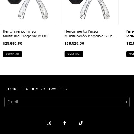
Herramienta Pinza
Herramienta Pinza
Pinz
Multifunci Plegable 12 En 1
Multifunción Plegable 12 En 1
Mat
Workpro Abaco
Workpro
$29.660,80
$28.520,00
$12.
SUSCRIBITE A NUESTRO NEWSLETTER