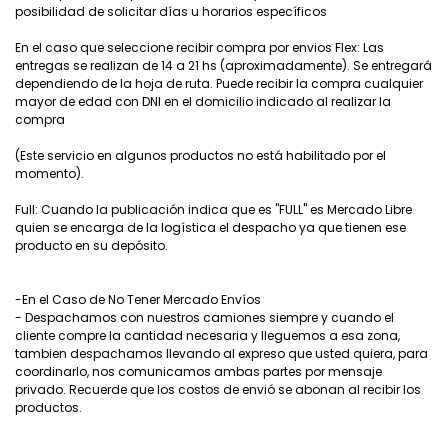
posibilidad de solicitar días u horarios específicos
En el caso que seleccione recibir compra por envios Flex: Las
entregas se realizan de 14 a 21 hs (aproximadamente). Se entregará
dependiendo de la hoja de ruta. Puede recibir la compra cualquier
mayor de edad con DNI en el domicilio indicado al realizar la
compra
(Este servicio en algunos productos no está habilitado por el
momento).
Full: Cuando la publicación indica que es "FULL" es Mercado Libre
quien se encarga de la logística el despacho ya que tienen ese
producto en su depósito.
-En el Caso de No Tener Mercado Envíos
- Despachamos con nuestros camiones siempre y cuando el
cliente compre la cantidad necesaria y lleguemos a esa zona,
tambien despachamos llevando al expreso que usted quiera, para
coordinarlo, nos comunicamos ambas partes por mensaje
privado. Recuerde que los costos de envió se abonan al recibir los
productos.