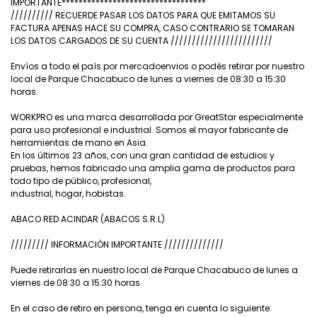
IMPORTANTE**********************************
////////// RECUERDE PASAR LOS DATOS PARA QUE EMITAMOS SU
FACTURA APENAS HACE SU COMPRA, CASO CONTRARIO SE TOMARAN
LOS DATOS CARGADOS DE SU CUENTA ////////////////////////
Envíos a todo el país por mercadoenvios o podés retirar por nuestro
local de Parque Chacabuco de lunes a viernes de 08:30 a 15:30
horas.
WORKPRO es una marca desarrollada por GreatStar especialmente
para uso profesional e industrial. Somos el mayor fabricante de
herramientas de mano en Asia.
En los últimos 23 años, con una gran cantidad de estudios y
pruebas, hemos fabricado una amplia gama de productos para
todo tipo de público, profesional,
industrial, hogar, hobistas.
ABACO RED ACINDAR (ABACOS S.R.L)
///////// INFORMACIÓN IMPORTANTE //////////////
Puede retirarlas en nuestro local de Parque Chacabuco de lunes a
viernes de 08:30 a 15:30 horas.
En el caso de retiro en persona, tenga en cuenta lo siguiente: