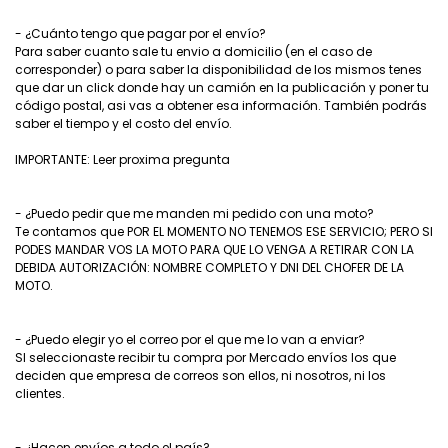
- ¿Cuánto tengo que pagar por el envío?
Para saber cuanto sale tu envio a domicilio (en el caso de
corresponder) o para saber la disponibilidad de los mismos tenes
que dar un click donde hay un camión en la publicación y poner tu
código postal, asi vas a obtener esa información. También podrás
saber el tiempo y el costo del envío.
IMPORTANTE: Leer proxima pregunta
- ¿Puedo pedir que me manden mi pedido con una moto?
Te contamos que POR EL MOMENTO NO TENEMOS ESE SERVICIO; PERO SI
PODES MANDAR VOS LA MOTO PARA QUE LO VENGA A RETIRAR CON LA
DEBIDA AUTORIZACIÓN: NOMBRE COMPLETO Y DNI DEL CHOFER DE LA
MOTO.
- ¿Puedo elegir yo el correo por el que me lo van a enviar?
SI seleccionaste recibir tu compra por Mercado envíos los que
deciden que empresa de correos son ellos, ni nosotros, ni los
clientes.
- ¿Hacen envíos a todo el país?