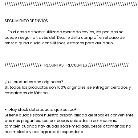
////////////////////////////////////////////////////////////////////////
SEGUIMIENTO DE ENVÍOS:
- En el caso de haber utilizado mercado envíos, los pedidos se
pueden seguir a través del "Detalle de la compra", en el caso de
tener alguna duda, consúltenos, estamos para ayudarlo.
//////////////////// PREGUNTAS FRECUENTES //////////////////////
¿Los productos son originales?
Sí, todos los productos son 100% originales, se entregan cerrados y
embalados de fábrica.
- ¿Hay stock del producto que busco?
Si tiene dudas sobre nuestra disponibilidad de stock es conveniente
que nos preguntes, sea por pocas unidades o por muchas;
también cuando hay dudas sobre medidas, pesos o tamaños; no
nos molesta y nos agradará responderte.