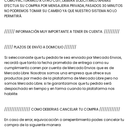
COMO FACTURARLO A OTRO CUIT, DEBERA SOLICITARLO APENAS
EFECTUA SU COMPRA POR MENSAJERIA PRIVADA, PASADOS 30 MINUTOS
NO PODREMOS TOMAR SU CAMBIO YA QUE NUESTRO SISTEMA NO LO
PERMITIRÁ.
////// INFORMACIÓN MUY IMPORTANTE A TENER EN CUENTA: /////////
///// PLAZOS DE ENVÍO A DOMICILIO ///////
Si seleccionaste que tu pedido te sea enviado por Mercado Envios,
recordá que tanto la fecha prometida de entrega como su
cumplimiento corren por cuenta de Mercado Envios que es de
Mercado Libre. Nosotros somos una empresa que ofrece sus
productos por medio de la plataforma de Mercado Libre pero no
somos Mercado Libre; si te garantizamos que tu pedido será
despachado en tiempo y en forma cuando la plataforma nos
habilite.
/////////////// COMO DEBERIAS CANCELAR TU COMPRA ////////////
En caso de error, equivocación o arrepentimiento podes cancelar tu
compra de la siguiente manera: