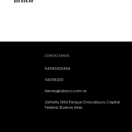
$23.020,00
CONTACTÁNOS
541140420494
1140116200
tienda@abaco.com.ar
Zañartu 1360 Parque Chacabuco, Capital
Federal, Buenos Aires