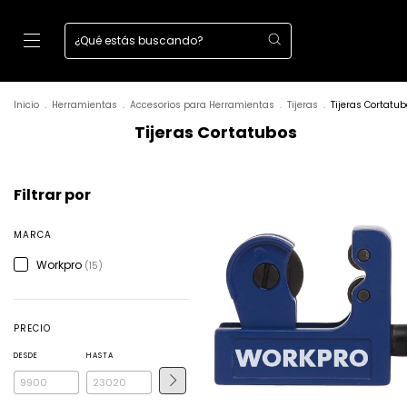
Inicio
.
Herramientas
.
Accesorios para Herramientas
.
Tijeras
.
Tijeras Cortatu
Tijeras Cortatubos
Filtrar por
MARCA
Workpro
(15)
PRECIO
DESDE
HASTA