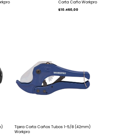
rkpro
Corta Caño Workpro
$10.460,00
m)
Tijera Corta Caños Tubos 1-5/8 (42mm)
Workpro