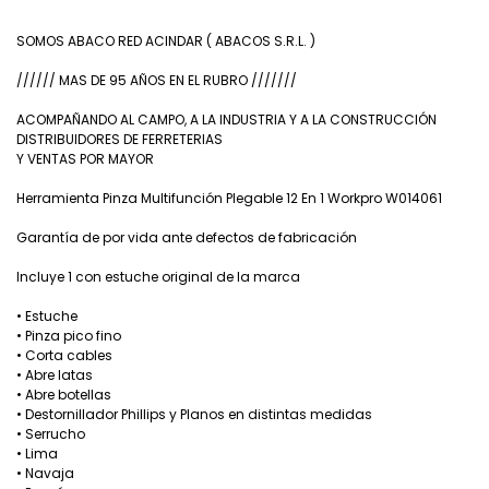
SOMOS ABACO RED ACINDAR ( ABACOS S.R.L. )
////// MAS DE 95 AÑOS EN EL RUBRO ///////
ACOMPAÑANDO AL CAMPO, A LA INDUSTRIA Y A LA CONSTRUCCIÓN
DISTRIBUIDORES DE FERRETERIAS
Y VENTAS POR MAYOR
Herramienta Pinza Multifunción Plegable 12 En 1 Workpro W014061
Garantía de por vida ante defectos de fabricación
Incluye 1 con estuche original de la marca
• Estuche
• Pinza pico fino
• Corta cables
• Abre latas
• Abre botellas
• Destornillador Phillips y Planos en distintas medidas
• Serrucho
• Lima
• Navaja