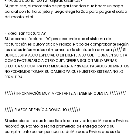
- ¿Puedo abonar con 2 Tarjetas distintas?
Si, para eso, al momento de pagar tendrías que hacer un pago
parcial con la 1ra tarjeta y luego elegir la 2da para pagar el saldo
del monto total.
- ¿Realizan factura A?
Si, hacemos facturas "A" pero recuerde que el sistema de
facturación es automático y realiza el tipo de comprobante según
los datos informados al momento de efectuar la compra ///// SI
UD NECESITA ALGO ESPECIAL, O DIFERENTE A LO QUE FIGURA EN SU CTA
COMO FACTURARLO A OTRO CUIT, DEBERA SOLICITARLO APENAS
EFECTUA SU COMPRA POR MENSAJERIA PRIVADA, PASADOS 30 MINUTOS
NO PODREMOS TOMAR SU CAMBIO YA QUE NUESTRO SISTEMA NO LO
PERMITIRÁ.
////// INFORMACIÓN MUY IMPORTANTE A TENER EN CUENTA: /////////
///// PLAZOS DE ENVÍO A DOMICILIO ///////
Si seleccionaste que tu pedido te sea enviado por Mercado Envios,
recordá que tanto la fecha prometida de entrega como su
cumplimiento corren por cuenta de Mercado Envios que es de