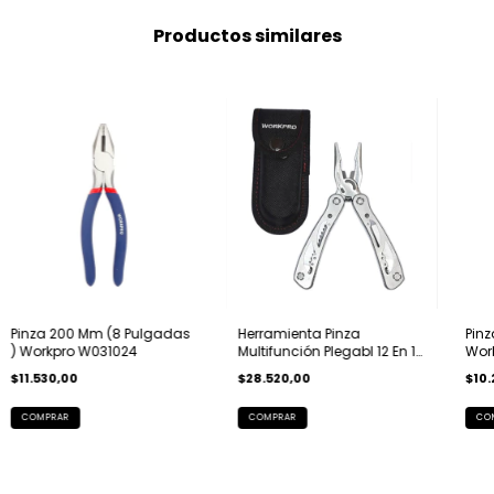
Productos similares
Pinza 200 Mm (8 Pulgadas
Herramienta Pinza
Pinz
) Workpro W031024
Multifunción Plegabl 12 En 1
Wor
Workpro Abaco
$11.530,00
$28.520,00
$10.