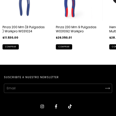
Pinza 200 Mm (8 Pulgadas
Pinza 230 Mm 9 Pulgadas
Herr
) Workpro W031024
W031092 Workpro
Mult
Wor
$11.530,00
$26.350,01
$28.
SUSCRIBITE A NUESTRO NEWSLETTER