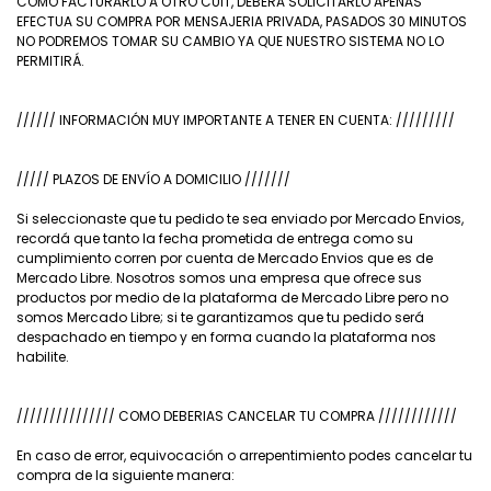
COMO FACTURARLO A OTRO CUIT, DEBERA SOLICITARLO APENAS
EFECTUA SU COMPRA POR MENSAJERIA PRIVADA, PASADOS 30 MINUTOS
NO PODREMOS TOMAR SU CAMBIO YA QUE NUESTRO SISTEMA NO LO
PERMITIRÁ.
////// INFORMACIÓN MUY IMPORTANTE A TENER EN CUENTA: /////////
///// PLAZOS DE ENVÍO A DOMICILIO ///////
Si seleccionaste que tu pedido te sea enviado por Mercado Envios,
recordá que tanto la fecha prometida de entrega como su
cumplimiento corren por cuenta de Mercado Envios que es de
Mercado Libre. Nosotros somos una empresa que ofrece sus
productos por medio de la plataforma de Mercado Libre pero no
somos Mercado Libre; si te garantizamos que tu pedido será
despachado en tiempo y en forma cuando la plataforma nos
habilite.
/////////////// COMO DEBERIAS CANCELAR TU COMPRA ////////////
En caso de error, equivocación o arrepentimiento podes cancelar tu
compra de la siguiente manera: