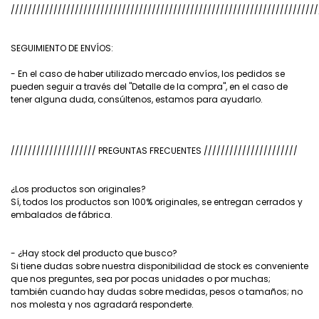
////////////////////////////////////////////////////////////////////////
SEGUIMIENTO DE ENVÍOS:
- En el caso de haber utilizado mercado envíos, los pedidos se
pueden seguir a través del "Detalle de la compra", en el caso de
tener alguna duda, consúltenos, estamos para ayudarlo.
//////////////////// PREGUNTAS FRECUENTES //////////////////////
¿Los productos son originales?
Sí, todos los productos son 100% originales, se entregan cerrados y
embalados de fábrica.
- ¿Hay stock del producto que busco?
Si tiene dudas sobre nuestra disponibilidad de stock es conveniente
que nos preguntes, sea por pocas unidades o por muchas;
también cuando hay dudas sobre medidas, pesos o tamaños; no
nos molesta y nos agradará responderte.