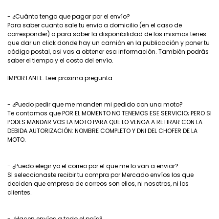
- ¿Cuánto tengo que pagar por el envío?
Para saber cuanto sale tu envio a domicilio (en el caso de
corresponder) o para saber la disponibilidad de los mismos tenes
que dar un click donde hay un camión en la publicación y poner tu
código postal, asi vas a obtener esa información. También podrás
saber el tiempo y el costo del envío.
IMPORTANTE: Leer proxima pregunta
- ¿Puedo pedir que me manden mi pedido con una moto?
Te contamos que POR EL MOMENTO NO TENEMOS ESE SERVICIO; PERO SI
PODES MANDAR VOS LA MOTO PARA QUE LO VENGA A RETIRAR CON LA
DEBIDA AUTORIZACIÓN: NOMBRE COMPLETO Y DNI DEL CHOFER DE LA
MOTO.
- ¿Puedo elegir yo el correo por el que me lo van a enviar?
SI seleccionaste recibir tu compra por Mercado envíos los que
deciden que empresa de correos son ellos, ni nosotros, ni los
clientes.
- ¿Hacen envíos a todo el país?