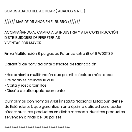
SOMOS ABACO RED ACINDAR ( ABACOS S.R.L. )
////// MAS DE 95 AÑOS EN EL RUBRO ///////
ACOMPAÑANDO AL CAMPO, A LA INDUSTRIA Y A LA CONSTRUCCIÓN
DISTRIBUIDORES DE FERRETERIAS
Y VENTAS POR MAYOR
Pinza Multifunción 8 pulgadas Palanca extra i8 o48 W031139
Garantía de por vida ante defectos de fabricación
• Herramienta multifunción que permite efectuar más tareas
• Pelacables calibres 10 a 16
• Corta y rosca tornillos
• Diseño de alto apalancamiento
Cumplimos con normas ANSI (Instituto Nacional Estadounidense
de Estándares), que garantizan una óptima calidad para poder
ofrecer nuestros productos en dicho mercado. Nuestros productos
se venden a más de 100 países.
*************************************