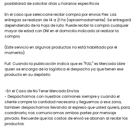
posibilidad de solicitar días u horarios específicos
En el caso que seleccione recibir compra por envios Flex: Las
entregas se realizan de 14 a 21 hs (aproximadamente). Se entregará
dependiendo de la hoja de ruta. Puede recibir la compra cualquier
mayor de edad con DNI en el domicilio indicado al realizar la
compra
(Este servicio en algunos productos no está habilitado por el
momento).
Full: Cuando la publicación indica que es "FULL" es Mercado Libre
quien se encarga de la logística el despacho ya que tienen ese
producto en su depósito.
-En el Caso de No Tener Mercado Envíos
- Despachamos con nuestros camiones siempre y cuando el
cliente compre la cantidad necesaria y lleguemos a esa zona,
tambien despachamos llevando al expreso que usted quiera, para
coordinarlo, nos comunicamos ambas partes por mensaje
privado. Recuerde que los costos de envió se abonan al recibir los
productos.