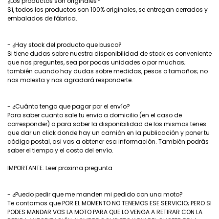
¿Los productos son originales?
Sí, todos los productos son 100% originales, se entregan cerrados y
embalados de fábrica.
- ¿Hay stock del producto que busco?
Si tiene dudas sobre nuestra disponibilidad de stock es conveniente
que nos preguntes, sea por pocas unidades o por muchas;
también cuando hay dudas sobre medidas, pesos o tamaños; no
nos molesta y nos agradará responderte.
- ¿Cuánto tengo que pagar por el envío?
Para saber cuanto sale tu envio a domicilio (en el caso de
corresponder) o para saber la disponibilidad de los mismos tenes
que dar un click donde hay un camión en la publicación y poner tu
código postal, asi vas a obtener esa información. También podrás
saber el tiempo y el costo del envío.
IMPORTANTE: Leer proxima pregunta
- ¿Puedo pedir que me manden mi pedido con una moto?
Te contamos que POR EL MOMENTO NO TENEMOS ESE SERVICIO; PERO SI
PODES MANDAR VOS LA MOTO PARA QUE LO VENGA A RETIRAR CON LA