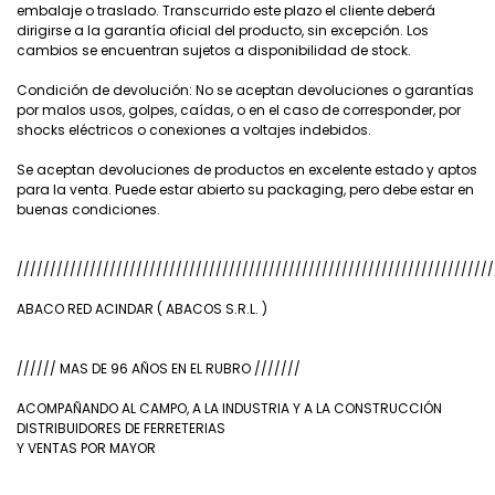
embalaje o traslado. Transcurrido este plazo el cliente deberá
dirigirse a la garantía oficial del producto, sin excepción. Los
cambios se encuentran sujetos a disponibilidad de stock.
Condición de devolución: No se aceptan devoluciones o garantías
por malos usos, golpes, caídas, o en el caso de corresponder, por
shocks eléctricos o conexiones a voltajes indebidos.
Se aceptan devoluciones de productos en excelente estado y aptos
para la venta. Puede estar abierto su packaging, pero debe estar en
buenas condiciones.
////////////////////////////////////////////////////////////////////////
ABACO RED ACINDAR ( ABACOS S.R.L. )
////// MAS DE 96 AÑOS EN EL RUBRO ///////
ACOMPAÑANDO AL CAMPO, A LA INDUSTRIA Y A LA CONSTRUCCIÓN
DISTRIBUIDORES DE FERRETERIAS
Y VENTAS POR MAYOR