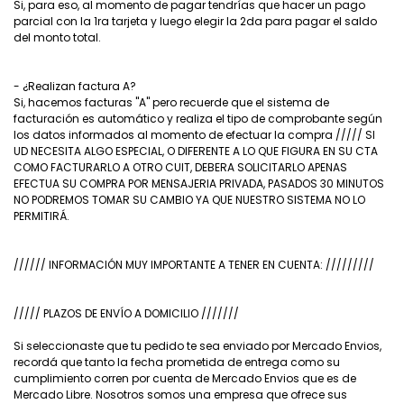
Si, para eso, al momento de pagar tendrías que hacer un pago
parcial con la 1ra tarjeta y luego elegir la 2da para pagar el saldo
del monto total.
- ¿Realizan factura A?
Si, hacemos facturas "A" pero recuerde que el sistema de
facturación es automático y realiza el tipo de comprobante según
los datos informados al momento de efectuar la compra ///// SI
UD NECESITA ALGO ESPECIAL, O DIFERENTE A LO QUE FIGURA EN SU CTA
COMO FACTURARLO A OTRO CUIT, DEBERA SOLICITARLO APENAS
EFECTUA SU COMPRA POR MENSAJERIA PRIVADA, PASADOS 30 MINUTOS
NO PODREMOS TOMAR SU CAMBIO YA QUE NUESTRO SISTEMA NO LO
PERMITIRÁ.
////// INFORMACIÓN MUY IMPORTANTE A TENER EN CUENTA: /////////
///// PLAZOS DE ENVÍO A DOMICILIO ///////
Si seleccionaste que tu pedido te sea enviado por Mercado Envios,
recordá que tanto la fecha prometida de entrega como su
cumplimiento corren por cuenta de Mercado Envios que es de
Mercado Libre. Nosotros somos una empresa que ofrece sus