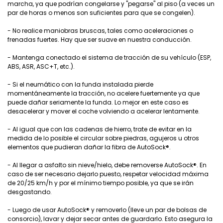
marcha, ya que podrían congelarse y "pegarse" al piso (a veces un
par de horas o menos son suficientes para que se congelen).
- No realice maniobras bruscas, tales como aceleraciones o
frenadas fuertes. Hay que ser suave en nuestra conducción.
- Mantenga conectado el sistema de tracción de su vehículo (ESP,
ABS, ASR, ASC+T, etc.).
- Si el neumático con la funda instalada pierde
momentáneamente la tracción, no acelere fuertemente ya que
puede dañar seriamente la funda. Lo mejor en este caso es
desacelerar y mover el coche volviendo a acelerar lentamente.
- Al igual que con las cadenas de hierro, trate de evitar en la
medida de lo posible el circular sobre piedras, agujeros u otros
elementos que pudieran dañar la fibra de AutoSock®.
- Al llegar a asfalto sin nieve/hielo, debe removerse AutoSock®. En
caso de ser necesario dejarlo puesto, respetar velocidad máxima
de 20/25 km/h y por el mínimo tiempo posible, ya que se irán
desgastando.
- Luego de usar AutoSock® y removerlo (lleve un par de bolsas de
consorcio), lavar y dejar secar antes de guardarlo. Esto asegura la