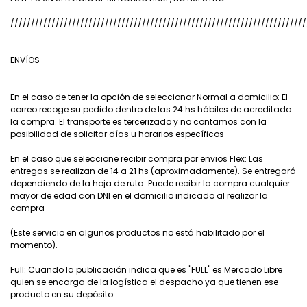
////////////////////////////////////////////////////////////////////////
ENVÍOS -
En el caso de tener la opción de seleccionar Normal a domicilio: El
correo recoge su pedido dentro de las 24 hs hábiles de acreditada
la compra. El transporte es tercerizado y no contamos con la
posibilidad de solicitar días u horarios específicos
En el caso que seleccione recibir compra por envios Flex: Las
entregas se realizan de 14 a 21 hs (aproximadamente). Se entregará
dependiendo de la hoja de ruta. Puede recibir la compra cualquier
mayor de edad con DNI en el domicilio indicado al realizar la
compra
(Este servicio en algunos productos no está habilitado por el
momento).
Full: Cuando la publicación indica que es "FULL" es Mercado Libre
quien se encarga de la logística el despacho ya que tienen ese
producto en su depósito.