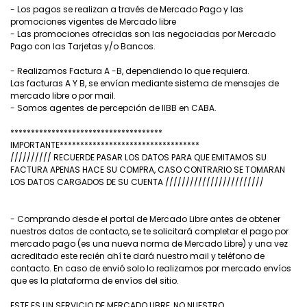
- Los pagos se realizan a través de Mercado Pago y las
promociones vigentes de Mercado libre
- Las promociones ofrecidas son las negociadas por Mercado
Pago con las Tarjetas y/o Bancos.
- Realizamos Factura A -B, dependiendo lo que requiera.
Las facturas A Y B, se envían mediante sistema de mensajes de
mercado libre o por mail.
- Somos agentes de percepción de IIBB en CABA.
*************************************
IMPORTANTE**********************************
////////// RECUERDE PASAR LOS DATOS PARA QUE EMITAMOS SU
FACTURA APENAS HACE SU COMPRA, CASO CONTRARIO SE TOMARAN
LOS DATOS CARGADOS DE SU CUENTA ////////////////////////
- Comprando desde el portal de Mercado Libre antes de obtener
nuestros datos de contacto, se te solicitará completar el pago por
mercado pago (es una nueva norma de Mercado Libre) y una vez
acreditado este recién ahí te dará nuestro mail y teléfono de
contacto. En caso de envió solo lo realizamos por mercado envíos
que es la plataforma de envíos del sitio.
ESTE ES UN SERVICIO DE MERCADO LIBRE, NO NUESTRO.