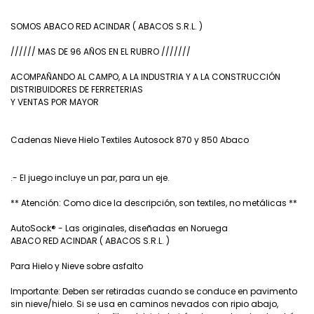
SOMOS ABACO RED ACINDAR ( ABACOS S.R.L. )
////// MAS DE 96 AÑOS EN EL RUBRO ///////
ACOMPAÑANDO AL CAMPO, A LA INDUSTRIA Y A LA CONSTRUCCIÓN
DISTRIBUIDORES DE FERRETERIAS
Y VENTAS POR MAYOR
Cadenas Nieve Hielo Textiles Autosock 870 y 850 Abaco
.- El juego incluye un par, para un eje.
** Atención: Como dice la descripción, son textiles, no metálicas **
AutoSock® - Las originales, diseñadas en Noruega
ABACO RED ACINDAR ( ABACOS S.R.L. )
Para Hielo y Nieve sobre asfalto
Importante: Deben ser retiradas cuando se conduce en pavimento
sin nieve/hielo. Si se usa en caminos nevados con ripio abajo,