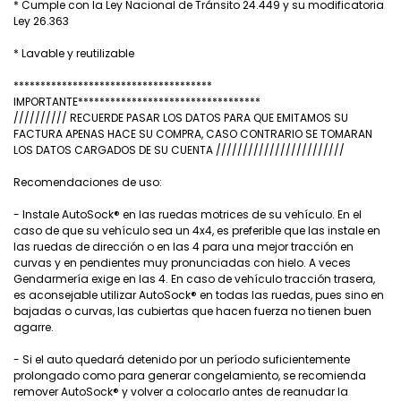
* Cumple con la Ley Nacional de Tránsito 24.449 y su modificatoria
Ley 26.363
* Lavable y reutilizable
*************************************
IMPORTANTE**********************************
////////// RECUERDE PASAR LOS DATOS PARA QUE EMITAMOS SU
FACTURA APENAS HACE SU COMPRA, CASO CONTRARIO SE TOMARAN
LOS DATOS CARGADOS DE SU CUENTA ////////////////////////
Recomendaciones de uso:
- Instale AutoSock® en las ruedas motrices de su vehículo. En el
caso de que su vehículo sea un 4x4, es preferible que las instale en
las ruedas de dirección o en las 4 para una mejor tracción en
curvas y en pendientes muy pronunciadas con hielo. A veces
Gendarmería exige en las 4. En caso de vehículo tracción trasera,
es aconsejable utilizar AutoSock® en todas las ruedas, pues sino en
bajadas o curvas, las cubiertas que hacen fuerza no tienen buen
agarre.
- Si el auto quedará detenido por un período suficientemente
prolongado como para generar congelamiento, se recomienda
remover AutoSock® y volver a colocarlo antes de reanudar la