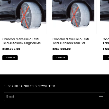
Cadena Nieve Hielo Textil
Cadena Nieve Hielo Textil
Cade
Tela Autosock Original Med
Tela Autosock 698 Por
Tela
56 Y 57
Abaco
Por
$130.000,00
$260.000,00
$23
COMPRAR
CO
SUSCRIBITE A NUESTRO NEWSLETTER