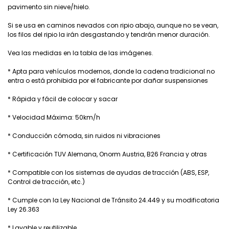
pavimento sin nieve/hielo.
Si se usa en caminos nevados con ripio abajo, aunque no se vean,
los filos del ripio la irán desgastando y tendrán menor duración.
Vea las medidas en la tabla de las imágenes.
* Apta para vehículos modernos, donde la cadena tradicional no
entra o está prohibida por el fabricante por dañar suspensiones
* Rápida y fácil de colocar y sacar
* Velocidad Máxima: 50km/h
* Conducción cómoda, sin ruidos ni vibraciones
* Certificación TUV Alemana, Onorm Austria, B26 Francia y otras
* Compatible con los sistemas de ayudas de tracción (ABS, ESP,
Control de tracción, etc.)
* Cumple con la Ley Nacional de Tránsito 24.449 y su modificatoria
Ley 26.363
* Lavable y reutilizable