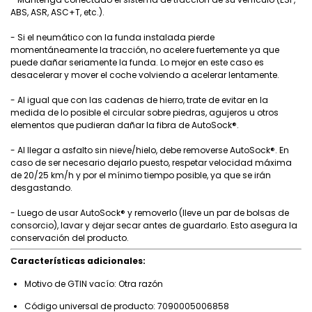
ABS, ASR, ASC+T, etc.).
- Si el neumático con la funda instalada pierde
momentáneamente la tracción, no acelere fuertemente ya que
puede dañar seriamente la funda. Lo mejor en este caso es
desacelerar y mover el coche volviendo a acelerar lentamente.
- Al igual que con las cadenas de hierro, trate de evitar en la
medida de lo posible el circular sobre piedras, agujeros u otros
elementos que pudieran dañar la fibra de AutoSock®.
- Al llegar a asfalto sin nieve/hielo, debe removerse AutoSock®. En
caso de ser necesario dejarlo puesto, respetar velocidad máxima
de 20/25 km/h y por el mínimo tiempo posible, ya que se irán
desgastando.
- Luego de usar AutoSock® y removerlo (lleve un par de bolsas de
consorcio), lavar y dejar secar antes de guardarlo. Esto asegura la
conservación del producto.
Características adicionales:
Motivo de GTIN vacío: Otra razón
Código universal de producto: 7090005006858