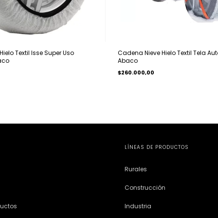
elo Textil Isse Super Uso
Cadena Nieve Hielo Textil Tela Au
aco
Abaco
$260.000,00
LÍNEAS DE PRODUCTOS
Rurales
Construcción
ductos
Industria