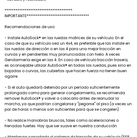
*************************************
IMPORTANTE**********************************
Recomendaciones de uso:
- Instale AutoSock® en las ruedas motrices de su vehículo. En el
caso de que su vehículo sea un 4x4, es preferible que las instale en
las ruedas de dirección o en las 4 para una mejor tracción en
curvas y en pendientes muy pronunciadas con hielo. A veces
Gendarmería exige en las 4. En caso de vehículo tracción trasera,
es aconsejable utilizar AutoSock® en todas las ruedas, pues sino en
bajadas o curvas, las cubiertas que hacen fuerza no tienen buen
agarre.
- Si el auto quedará detenido por un período suficientemente
prolongado como para generar congelamiento, se recomienda
remover AutoSock® y volver a colocarlo antes de reanudar la
marcha, ya que podrían congelarse y "pegarse" al piso (a veces un
par de horas o menos son suficientes para que se congelen).
- No realice maniobras bruscas, tales como aceleraciones o
frenadas fuertes. Hay que ser suave en nuestra conducción.
- Mantenga conectado el sistema de tracción de su vehículo (ESP,