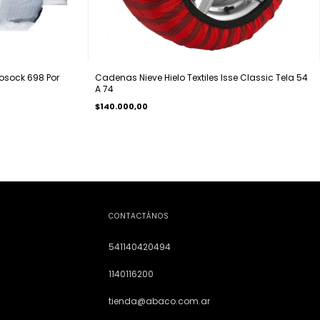
tosock 698 Por
Cadenas Nieve Hielo Textiles Isse Classic Tela 54
A 74
$140.000,00
CONTACTÁNOS
541140420494
1140116200
tienda@abaco.com.ar