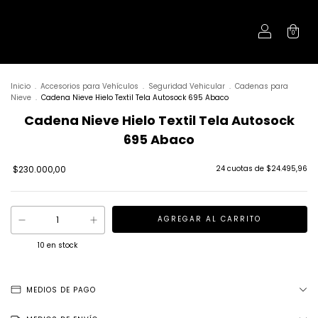
0
Inicio
.
Accesorios para Vehículos
.
Seguridad Vehicular
.
Cadenas para
Nieve
.
Cadena Nieve Hielo Textil Tela Autosock 695 Abaco
Cadena Nieve Hielo Textil Tela Autosock
695 Abaco
$230.000,00
24
cuotas de
$24.495,96
10
en stock
MEDIOS DE PAGO