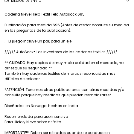
MEDIOS DE ENVÍO
Cadena Nieve Hielo Textil Tela Autosock 695
Publicación para medida 695 (Antes de ofertar consulte su medida
en las preguntas de la publicación).
.- El juego incluye un par, para un eje.
////// AutoSock® Los inventores de las cadenas textiles //////
** CUIDADO: Hay copias de muy mala calidad en el mercado, no
arriesgue su seguridad **
También hay cadenas textiles de marcas reconocidas muy
difíciles de colocar.
*ATENCIÓN: Tenemos otras publicaciones con otras medidas y/o
consulte porque hay medidas que pueden reemplazarse*
Diseñadas en Noruega, hechas en India.
Recomendada para uso intensivo
Para Hielo y Nieve sobre asfalto
IMPORTANTE!!!! Deben ser retiradas cuando se conduce en