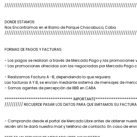
////////////////////////////////////////////////////////////////////////
DONDE ESTAMOS:
Nos Encontramos en el Barrio de Parque Chacabuco, Caba.
////////////////////////////////////////////////////////////////////////
FORMAS DE PAGOS Y FACTURAS:
- Los pagos se realizan a través de Mercado Pago y las promociones v
- Las promociones ofrecidas son las negociadas por Mercado Pago co
- Realizamos Factura A -B, dependiendo lo que requiera.
Las facturas A Y B, se envían mediante sistema de mensajes de mercad
- Somos agentes de percepción de IIBB en CABA.
************************************* IMPORTANTE**********************
////////// RECUERDE PASAR LOS DATOS PARA QUE EMITAMOS SU FACTUR
- Comprando desde el portal de Mercado Libre antes de obtener nuest
recién ahí te dará nuestro mail y teléfono de contacto. En caso de env