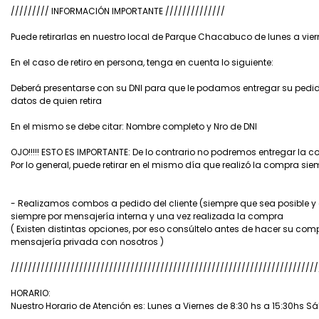
///////// INFORMACIÓN IMPORTANTE //////////////
Puede retirarlas en nuestro local de Parque Chacabuco de lunes a vier
En el caso de retiro en persona, tenga en cuenta lo siguiente:
Deberá presentarse con su DNI para que le podamos entregar su pedido.
datos de quien retira
En el mismo se debe citar: Nombre completo y Nro de DNI
OJO!!!!! ESTO ES IMPORTANTE: De lo contrario no podremos entregar la 
Por lo general, puede retirar en el mismo día que realizó la compra si
- Realizamos combos a pedido del cliente (siempre que sea posible y
siempre por mensajería interna y una vez realizada la compra
( Existen distintas opciones, por eso consúltelo antes de hacer su 
mensajería privada con nosotros )
////////////////////////////////////////////////////////////////////////
HORARIO:
Nuestro Horario de Atención es: Lunes a Viernes de 8:30 hs a 15:30hs 