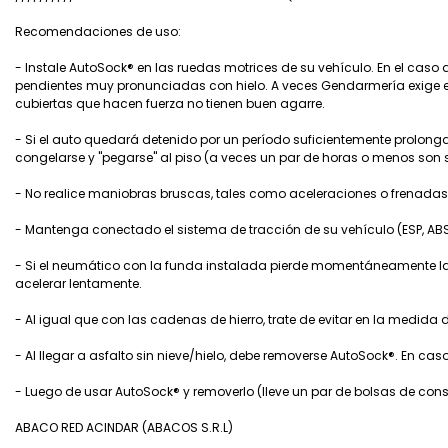
Recomendaciones de uso:
- Instale AutoSock® en las ruedas motrices de su vehículo. En el caso d
pendientes muy pronunciadas con hielo. A veces Gendarmería exige en l
cubiertas que hacen fuerza no tienen buen agarre.
- Si el auto quedará detenido por un período suficientemente prolo
congelarse y "pegarse" al piso (a veces un par de horas o menos son 
- No realice maniobras bruscas, tales como aceleraciones o frenadas
- Mantenga conectado el sistema de tracción de su vehículo (ESP, ABS,
- Si el neumático con la funda instalada pierde momentáneamente la 
acelerar lentamente.
- Al igual que con las cadenas de hierro, trate de evitar en la medida 
- Al llegar a asfalto sin nieve/hielo, debe removerse AutoSock®. En c
- Luego de usar AutoSock® y removerlo (lleve un par de bolsas de cons
ABACO RED ACINDAR (ABACOS S.R.L)