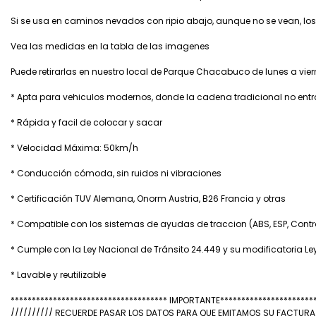
Si se usa en caminos nevados con ripio abajo, aunque no se vean, los 
Vea las medidas en la tabla de las imagenes
Puede retirarlas en nuestro local de Parque Chacabuco de lunes a vier
* Apta para vehiculos modernos, donde la cadena tradicional no entra
* Rápida y facil de colocar y sacar
* Velocidad Máxima: 50km/h
* Conducción cómoda, sin ruidos ni vibraciones
* Certificación TUV Alemana, Onorm Austria, B26 Francia y otras
* Compatible con los sistemas de ayudas de traccion (ABS, ESP, Control
* Cumple con la Ley Nacional de Tránsito 24.449 y su modificatoria Le
* Lavable y reutilizable
************************************* IMPORTANTE**********************
////////// RECUERDE PASAR LOS DATOS PARA QUE EMITAMOS SU FACTUR