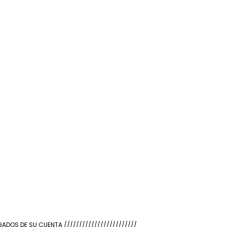
OS DE SU CUENTA ////////////////////////