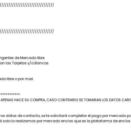
///////////////////////////////
///////////////////////////////
igentes de Mercado libre
n las Tarjetas y/o Bancos.
o libre o por mail.
************
A APENAS HACE SU COMPRA, CASO CONTRARIO SE TOMARAN LOS DATOS CARGAD
ros datos de contacto, se te solicitará completar el pago por mercado 
ió solo lo realizamos por mercado envíos que es la plataforma de envíos d