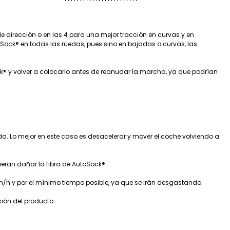
 de dirección o en las 4 para una mejor tracción en curvas y en
oSock® en todas las ruedas, pues sino en bajadas o curvas, las
® y volver a colocarlo antes de reanudar la marcha, ya que podrían
. Lo mejor en este caso es desacelerar y mover el coche volviendo a
dieran dañar la fibra de AutoSock®.
km/h y por el mínimo tiempo posible, ya que se irán desgastando.
ción del producto.