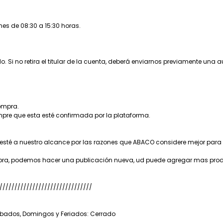
nes de 08:30 a 15:30 horas.
 Si no retira el titular de la cuenta, deberá enviarnos previamente una 
compra.
empre que esta esté confirmada por la plataforma.
 esté a nuestro alcance por las razones que ABACO considere mejor para
compra, podemos hacer una publicación nueva, ud puede agregar mas pro
///////////////////////////////
Sábados, Domingos y Feriados: Cerrado