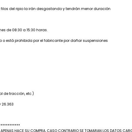
filos del ripio la irán desgastando y tendrán menor duración
nes de 08:30 a 15:30 horas.
 o está prohibida por el fabricante por dañar suspensiones
 de tracción, etc.)
y 26.363
************
A APENAS HACE SU COMPRA, CASO CONTRARIO SE TOMARAN LOS DATOS CARGAD