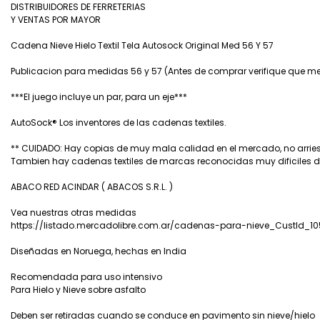
DISTRIBUIDORES DE FERRETERIAS
Y VENTAS POR MAYOR
Cadena Nieve Hielo Textil Tela Autosock Original Med 56 Y 57
Publicacion para medidas 56 y 57 (Antes de comprar verifique que med
***El juego incluye un par, para un eje***
AutoSock® Los inventores de las cadenas textiles.
** CUIDADO: Hay copias de muy mala calidad en el mercado, no arrie
Tambien hay cadenas textiles de marcas reconocidas muy dificiles d
ABACO RED ACINDAR ( ABACOS S.R.L. )
Vea nuestras otras medidas
https://listado.mercadolibre.com.ar/cadenas-para-nieve_CustId_10
Diseñadas en Noruega, hechas en India
Recomendada para uso intensivo
Para Hielo y Nieve sobre asfalto
Deben ser retiradas cuando se conduce en pavimento sin nieve/hielo