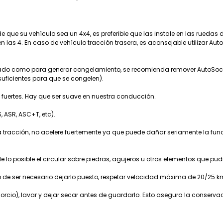
e que su vehículo sea un 4x4, es preferible que las instale en las ruedas
as 4. En caso de vehículo tracción trasera, es aconsejable utilizar Aut
ngado como para generar congelamiento, se recomienda remover AutoSock
suficientes para que se congelen).
 fuertes. Hay que ser suave en nuestra conducción.
 ASR, ASC+T, etc).
tracción, no acelere fuertemente ya que puede dañar seriamente la funda
de lo posible el circular sobre piedras, agujeros u otros elementos que pu
aso de ser necesario dejarlo puesto, respetar velocidad máxima de 20/25 
orcio), lavar y dejar secar antes de guardarlo. Esto asegura la conserva