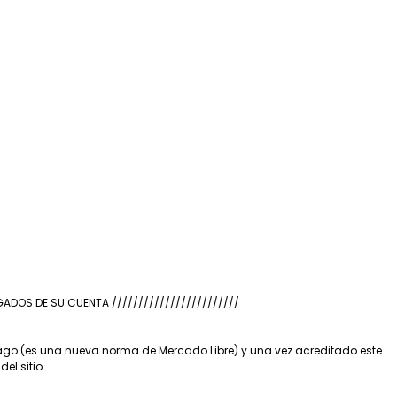
OS DE SU CUENTA ////////////////////////
pago (es una nueva norma de Mercado Libre) y una vez acreditado este
el sitio.