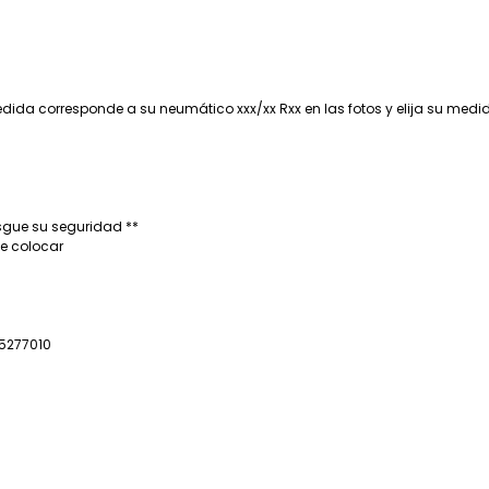
ida corresponde a su neumático xxx/xx Rxx en las fotos y elija su medid
sgue su seguridad **
e colocar
5277010