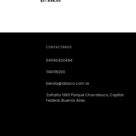
$37.848,00
CONTACTÁNOS
541140420494
1140116200
tienda@abaco.com.ar
Zañartu 1360 Parque Chacabuco, Capital
Federal, Buenos Aires