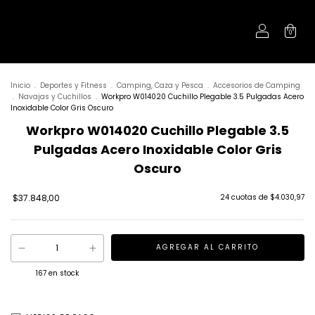
0
Inicio
.
Deportes y Fitness
.
Camping, Caza y Pesca
.
Accesorios de Camping
.
Navajas y Cuchillos
.
Workpro W014020 Cuchillo Plegable 3.5 Pulgadas Acero
Inoxidable Color Gris Oscuro
Workpro W014020 Cuchillo Plegable 3.5
Pulgadas Acero Inoxidable Color Gris
Oscuro
$37.848,00
24
cuotas de
$4.030,97
167
en stock