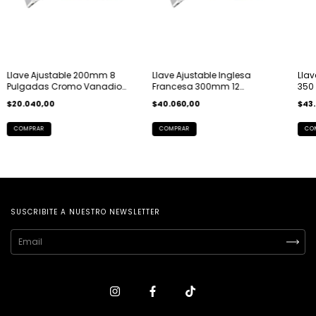
Llave Ajustable 200mm 8
Llave Ajustable Inglesa
Llav
Pulgadas Cromo Vanadio
Francesa 300mm 12
350
Workpro
Workpro Abaco
$20.040,00
$40.060,00
$43
SUSCRIBITE A NUESTRO NEWSLETTER