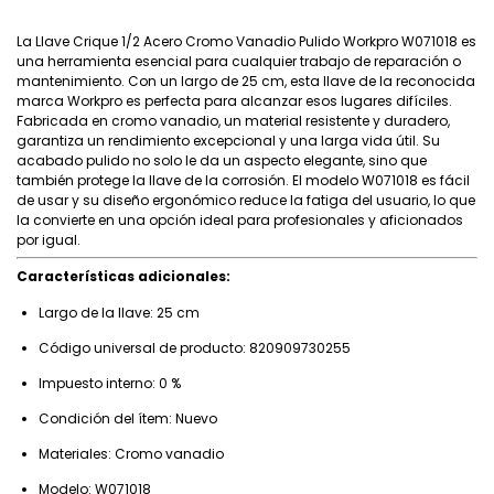
La Llave Crique 1/2 Acero Cromo Vanadio Pulido Workpro W071018 es
una herramienta esencial para cualquier trabajo de reparación o
mantenimiento. Con un largo de 25 cm, esta llave de la reconocida
marca Workpro es perfecta para alcanzar esos lugares difíciles.
Fabricada en cromo vanadio, un material resistente y duradero,
garantiza un rendimiento excepcional y una larga vida útil. Su
acabado pulido no solo le da un aspecto elegante, sino que
también protege la llave de la corrosión. El modelo W071018 es fácil
de usar y su diseño ergonómico reduce la fatiga del usuario, lo que
la convierte en una opción ideal para profesionales y aficionados
por igual.
Características adicionales:
Largo de la llave: 25 cm
Código universal de producto: 820909730255
Impuesto interno: 0 %
Condición del ítem: Nuevo
Materiales: Cromo vanadio
Modelo: W071018