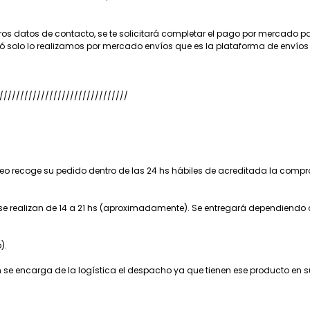
ros datos de contacto, se te solicitará completar el pago por mercado 
ió solo lo realizamos por mercado envíos que es la plataforma de envíos d
///////////////////////////////
rreo recoge su pedido dentro de las 24 hs hábiles de acreditada la compr
s se realizan de 14 a 21 hs (aproximadamente). Se entregará dependiendo
).
en se encarga de la logística el despacho ya que tienen ese producto en s