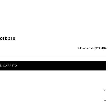
orkpro
24
cuotas de
$2.134,34