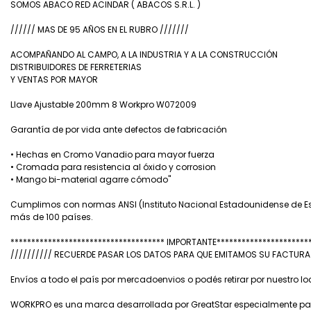
SOMOS ABACO RED ACINDAR ( ABACOS S.R.L. )
////// MAS DE 95 AÑOS EN EL RUBRO ///////
ACOMPAÑANDO AL CAMPO, A LA INDUSTRIA Y A LA CONSTRUCCIÓN
DISTRIBUIDORES DE FERRETERIAS
Y VENTAS POR MAYOR
Llave Ajustable 200mm 8 Workpro W072009
Garantía de por vida ante defectos de fabricación
• Hechas en Cromo Vanadio para mayor fuerza
• Cromada para resistencia al óxido y corrosion
• Mango bi-material agarre cómodo"
Cumplimos con normas ANSI (Instituto Nacional Estadounidense de Es
más de 100 países.
************************************* IMPORTANTE**********************
////////// RECUERDE PASAR LOS DATOS PARA QUE EMITAMOS SU FACTUR
Envíos a todo el país por mercadoenvios o podés retirar por nuestro l
WORKPRO es una marca desarrollada por GreatStar especialmente para