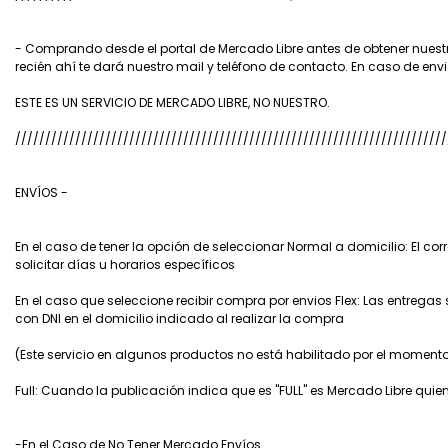
- Comprando desde el portal de Mercado Libre antes de obtener nuest
recién ahí te dará nuestro mail y teléfono de contacto. En caso de env
ESTE ES UN SERVICIO DE MERCADO LIBRE, NO NUESTRO.
////////////////////////////////////////////////////////////////////////
ENVÍOS -
En el caso de tener la opción de seleccionar Normal a domicilio: El co
solicitar días u horarios específicos
En el caso que seleccione recibir compra por envios Flex: Las entrega
con DNI en el domicilio indicado al realizar la compra
(Este servicio en algunos productos no está habilitado por el momento
Full: Cuando la publicación indica que es "FULL" es Mercado Libre qui
-En el Caso de No Tener Mercado Envíos