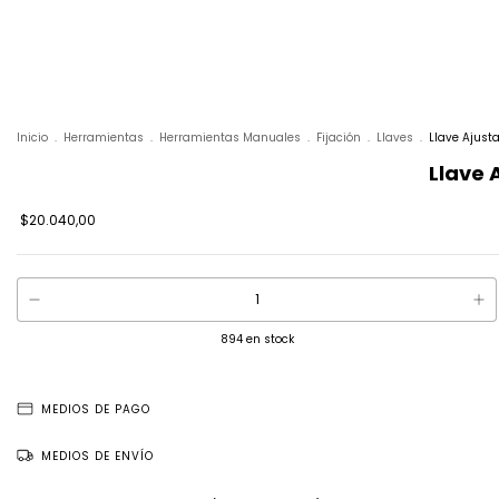
Inicio
.
Herramientas
.
Herramientas Manuales
.
Fijación
.
Llaves
.
Llave Ajus
Llave
$20.040,00
894
en stock
MEDIOS DE PAGO
MEDIOS DE ENVÍO