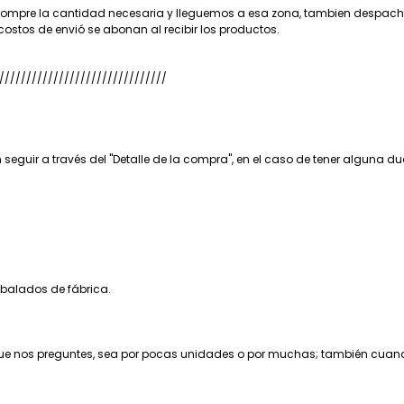
ompre la cantidad necesaria y lleguemos a esa zona, tambien despacham
tos de envió se abonan al recibir los productos.
///////////////////////////////
 seguir a través del "Detalle de la compra", en el caso de tener alguna 
mbalados de fábrica.
e que nos preguntes, sea por pocas unidades o por muchas; también cu