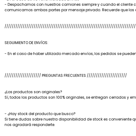
- Despachamos con nuestros camiones siempre y cuando el cliente c
comunicamos ambas partes por mensaje privado. Recuerde que los cos
////////////////////////////////////////////////////////////////////////
SEGUIMIENTO DE ENVÍOS:
- En el caso de haber utilizado mercado envíos, los pedidos se pueden
//////////////////// PREGUNTAS FRECUENTES //////////////////////
¿Los productos son originales?
Sí, todos los productos son 100% originales, se entregan cerrados y e
- ¿Hay stock del producto que busco?
Si tiene dudas sobre nuestra disponibilidad de stock es convenient
nos agradará responderte.