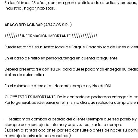
En los últimos 23 años, con una gran cantidad de estudios y pruebas
industrial, hogar, hobistas.
ABACO RED ACINDAR (ABACOS S.R.L)
///////// INFORMACIÓN IMPORTANTE //////////////
Puede retirarlas en nuestro local de Parque Chacabuco de lunes a vier
En el caso de retiro en persona, tenga en cuenta lo siguiente:
Deberá presentarse con su DNI para que le podamos entregar su pedido.
datos de quien retira
En el mismo se debe citar: Nombre completo y Nro de DNI
OJO!!!!! ESTO ES IMPORTANTE: De lo contrario no podremos entregar la 
Por lo general, puede retirar en el mismo día que realizó la compra si
- Realizamos combos a pedido del cliente (siempre que sea posible y
siempre por mensajería interna y una vez realizada la compra
( Existen distintas opciones, por eso consúltelo antes de hacer su 
mensajería privada con nosotros )