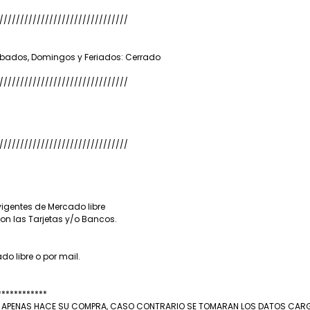
///////////////////////////////
Sábados, Domingos y Feriados: Cerrado
///////////////////////////////
///////////////////////////////
igentes de Mercado libre
n las Tarjetas y/o Bancos.
o libre o por mail.
************
A APENAS HACE SU COMPRA, CASO CONTRARIO SE TOMARAN LOS DATOS CARGAD