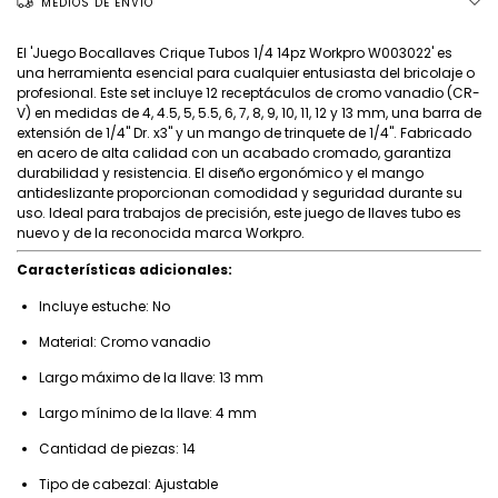
MEDIOS DE ENVÍO
El 'Juego Bocallaves Crique Tubos 1/4 14pz Workpro W003022' es
una herramienta esencial para cualquier entusiasta del bricolaje o
profesional. Este set incluye 12 receptáculos de cromo vanadio (CR-
V) en medidas de 4, 4.5, 5, 5.5, 6, 7, 8, 9, 10, 11, 12 y 13 mm, una barra de
extensión de 1/4" Dr. x3" y un mango de trinquete de 1/4". Fabricado
en acero de alta calidad con un acabado cromado, garantiza
durabilidad y resistencia. El diseño ergonómico y el mango
antideslizante proporcionan comodidad y seguridad durante su
uso. Ideal para trabajos de precisión, este juego de llaves tubo es
nuevo y de la reconocida marca Workpro.
Características adicionales:
Incluye estuche: No
Material: Cromo vanadio
Largo máximo de la llave: 13 mm
Largo mínimo de la llave: 4 mm
Cantidad de piezas: 14
Tipo de cabezal: Ajustable