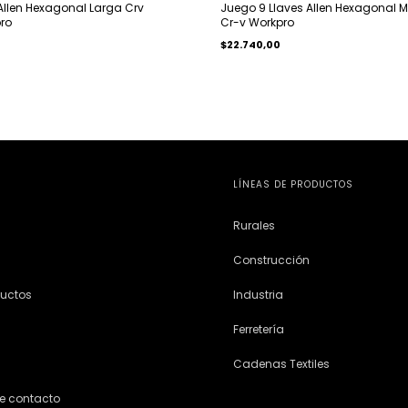
Allen Hexagonal Larga Crv
Juego 9 Llaves Allen Hexagonal M
ro
Cr-v Workpro
$22.740,00
LÍNEAS DE PRODUCTOS
Rurales
Construcción
ductos
Industria
Ferretería
Cadenas Textiles
e contacto