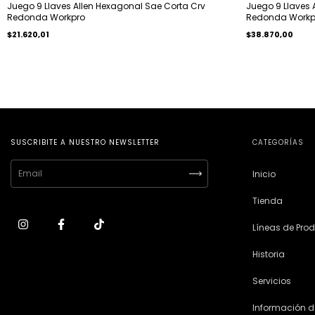
Juego 9 Llaves Allen Hexagonal Sae Corta Crv
Juego 9 Llaves 
Redonda Workpro
Redonda Workp
$21.620,01
$38.870,00
SUSCRIBITE A NUESTRO NEWSLETTER
CATEGORÍAS
Inicio
Tienda
Líneas de Pro
Historia
Servicios
Información d