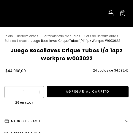
0
Inicio
.
Herramientas
.
Herramientas Manuales
.
Sets de Herramientas
.
Sets de Llaves
.
Juego Bocallaves Crique Tubos 1/4 14pz Workpro W003022
Juego Bocallaves Crique Tubos 1/4 14pz
Workpro W003022
$44.068,00
24
cuotas de
$4.693,43
26
en stock
MEDIOS DE PAGO