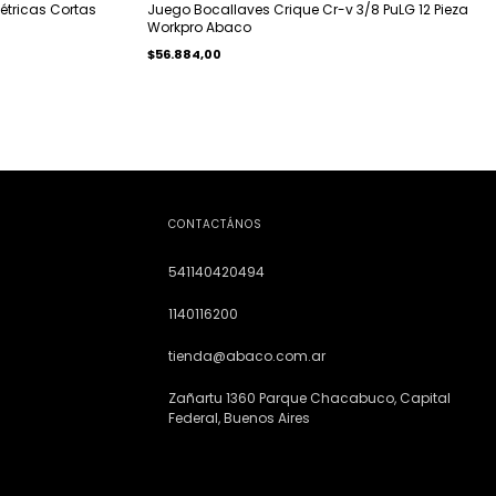
étricas Cortas
Juego Bocallaves Crique Cr-v 3/8 PuLG 12 Pieza
Workpro Abaco
$56.884,00
CONTACTÁNOS
541140420494
1140116200
tienda@abaco.com.ar
Zañartu 1360 Parque Chacabuco, Capital
Federal, Buenos Aires