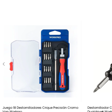
Juego 18 Destornilladores Crique Precisión Cromo
Destornillador 
Van Workpro
Dualdrive® Wor