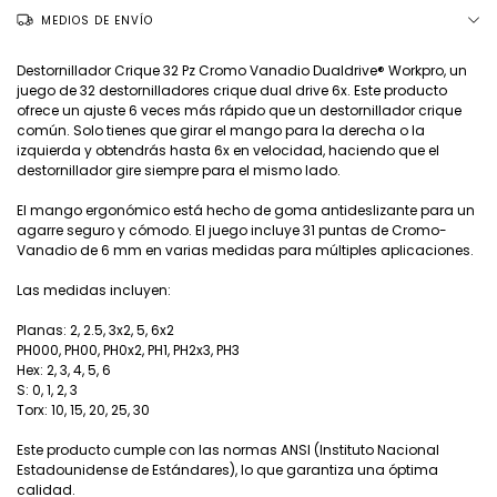
MEDIOS DE ENVÍO
Destornillador Crique 32 Pz Cromo Vanadio Dualdrive® Workpro, un
juego de 32 destornilladores crique dual drive 6x. Este producto
ofrece un ajuste 6 veces más rápido que un destornillador crique
común. Solo tienes que girar el mango para la derecha o la
izquierda y obtendrás hasta 6x en velocidad, haciendo que el
destornillador gire siempre para el mismo lado.
El mango ergonómico está hecho de goma antideslizante para un
agarre seguro y cómodo. El juego incluye 31 puntas de Cromo-
Vanadio de 6 mm en varias medidas para múltiples aplicaciones.
Las medidas incluyen:
Planas: 2, 2.5, 3x2, 5, 6x2
PH000, PH00, PH0x2, PH1, PH2x3, PH3
Hex: 2, 3, 4, 5, 6
S: 0, 1, 2, 3
Torx: 10, 15, 20, 25, 30
Este producto cumple con las normas ANSI (Instituto Nacional
Estadounidense de Estándares), lo que garantiza una óptima
calidad.