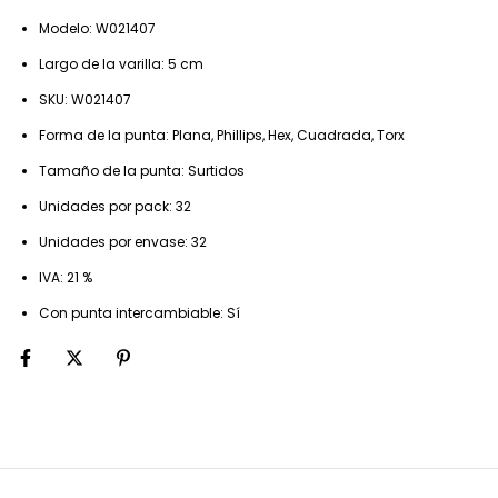
Modelo: W021407
Largo de la varilla: 5 cm
SKU: W021407
Forma de la punta: Plana, Phillips, Hex, Cuadrada, Torx
Tamaño de la punta: Surtidos
Unidades por pack: 32
Unidades por envase: 32
IVA: 21 %
Con punta intercambiable: Sí