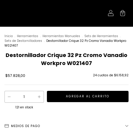
0
Inicio
.
Herramientas
.
Herramientas Manuales
.
Sets de Herramientas
.
Sets de Destornilladores
.
Destornillador Crique 32 Pz Cromo Vanadio Workpro
W021407
Destornillador Crique 32 Pz Cromo Vanadio
Workpro W021407
$57.828,00
24
cuotas de
$6.158,92
121
en stock
MEDIOS DE PAGO