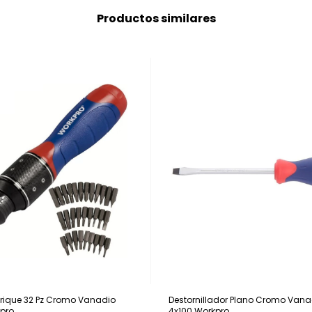
Productos similares
Crique 32 Pz Cromo Vanadio
Destornillador Plano Cromo Van
kpro
4x100 Workpro