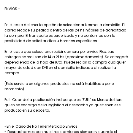
ENVÍOS -
En el caso de tener la opción de seleccionar Normal a domicilio: El
correo recoge su pedido dentro de las 24 hs hábiles de acreditada
la compra. El transporte es tercerizado y no contamos con la
posibilidad de solicitar días u horarios específicos
En el caso que seleccione recibir compra por envios Flex: Las
entregas se realizan de 14 a 21 hs (aproximadamente). Se entregará
dependiendo de la hoja de ruta. Puede recibir la compra cualquier
mayor de edad con DNI en el domicilio indicado al realizar la
compra
(Este servicio en algunos productos no está habilitado por el
momento).
Full: Cuando la publicación indica que es "FULL" es Mercado Libre
quien se encarga de la logística el despacho ya que tienen ese
producto en su depósito.
-En el Caso de No Tener Mercado Envíos
- Despachamos con nuestros camiones siempre y cuando el