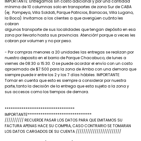
IMPORTANTE: Entregamos sin costo adicional y por una cantidad
mínima de 10 columnas solo en transportes de zona Sur de CABA
(ej.: Pompeya, Villa Soldati, Parque Patricios, Barracas, Villa Lugano,
la Boca). Invitamos a los clientes a que averigüen cuánto les
cobran
algunos transporte de sus localidades que tengan depósito en esa
zona por llevarlo hasta sus provincias. Atención! porque a veces les
cobran por volumen y no por peso.
- Por compras menores a 20 unidades las entregas se realizan por
nuestro deposito en el barrio de Parque Chacabuco, de lunes a
viernes de 08:30 a 15:30. O se puede acordar el envío con un costo
aproximado de $7.500 para la zona de Amba con una demora que
siempre puede ir entre los 2 y los 7 días hábiles. IMPORTANTE:
Tomar en cuenta que esto es siempre a considerar por nuestra
parte, tanto la decisión de la entrega que esta sujeta a la zona y
sus accesos como los tiempos de demora.
*************************************
IMPORTANTE**********************************
////////// RECUERDE PASAR LOS DATOS PARA QUE EMITAMOS SU
FACTURA APENAS HACE SU COMPRA, CASO CONTRARIO SE TOMARAN
LOS DATOS CARGADOS DE SU CUENTA ////////////////////////