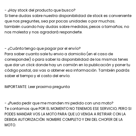
- ¿Hay stock del producto que busco?
Si tiene dudas sobre nuestra disponibilidad de stock es conveniente
que nos preguntes, sea por pocas unidades o por muchas;
también cuando hay dudas sobre medidas, pesos o tamaños; no
nos molesta y nos agradará responderte.
- ¿Cuánto tengo que pagar por el envío?
Para saber cuanto sale tu envio a domicilio (en el caso de
corresponder) o para saber la disponibilidad de los mismos tenes
que dar un click donde hay un camión en la publicación y poner tu
código postal, asi vas a obtener esa información. También podrás
saber el tiempo y el costo del envío.
IMPORTANTE: Leer proxima pregunta
- ¿Puedo pedir que me manden mi pedido con una moto?
Te contamos que POR EL MOMENTO NO TENEMOS ESE SERVICIO; PERO SI
PODES MANDAR VOS LA MOTO PARA QUE LO VENGA A RETIRAR CON LA
DEBIDA AUTORIZACIÓN: NOMBRE COMPLETO Y DNI DEL CHOFER DE LA
MOTO.