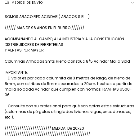
MEDIOS DE ENVÍO
SOMOS ABACO RED ACINDAR ( ABACOS S.R.L. )
////// MAS DE 96 AÑOS EN EL RUBRO ///////
ACOMPAÑANDO AL CAMPO, A LA INDUSTRIA Y A LA CONSTRUCCIÓN
DISTRIBUIDORES DE FERRETERIAS
Y VENTAS POR MAYOR
Columnas Armadas 3mts Hierro Construc 8/5 Acindar Malla Sold
IMPORTANTE:
- El valor es por cada columnita de 3 metros de largo, de hierro de
8mm, con estribos de 5mm separados a 20cm; hechas a partir de
malla soldada Acindar que cumplen con normas IRAM-IAS U500-
06.
- Consulte con su profesional para qué son aptas estas estructuras
(columnas de pérgolas o tinglados livianos, vigas, encadenados,
etc.).
///////////////////////// MEDIDA: De 20x20
//////////////////////////////////////////////