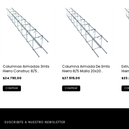
Columnas Armadas 3mts
Columna Armada De 3mts
Est
Hierro Construc 8/5
Hierro 8/5 Malla 20x20
Hier
Acindar Malla Sold
Abaco Acindar
Aba
$24.793,00
$27.515,00
$23.
COMPRAR
CO
SUSCRIBITE A NUESTRO NEWSLETTER