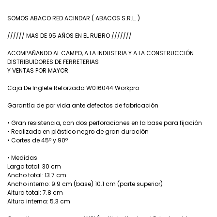
SOMOS ABACO RED ACINDAR ( ABACOS S.R.L. )
////// MAS DE 95 AÑOS EN EL RUBRO ///////
ACOMPAÑANDO AL CAMPO, A LA INDUSTRIA Y A LA CONSTRUCCIÓN
DISTRIBUIDORES DE FERRETERIAS
Y VENTAS POR MAYOR
Caja De Inglete Reforzada W016044 Workpro
Garantía de por vida ante defectos de fabricación
• Gran resistencia, con dos perforaciones en la base para fijación
• Realizado en plástico negro de gran duración
• Cortes de 45º y 90º
• Medidas
Largo total: 30 cm
Ancho total: 13.7 cm
Ancho interno: 9.9 cm (base) 10.1 cm (parte superior)
Altura total: 7.8 cm
Altura interna: 5.3 cm