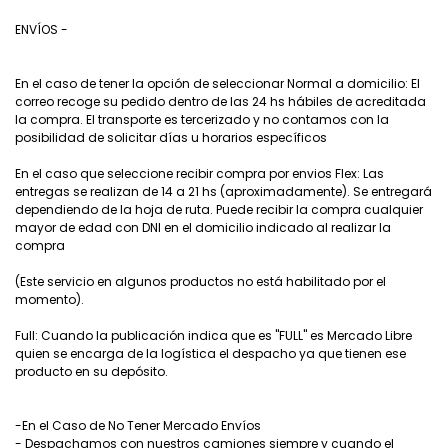
ENVÍOS -
En el caso de tener la opción de seleccionar Normal a domicilio: El
correo recoge su pedido dentro de las 24 hs hábiles de acreditada
la compra. El transporte es tercerizado y no contamos con la
posibilidad de solicitar días u horarios específicos
En el caso que seleccione recibir compra por envios Flex: Las
entregas se realizan de 14 a 21 hs (aproximadamente). Se entregará
dependiendo de la hoja de ruta. Puede recibir la compra cualquier
mayor de edad con DNI en el domicilio indicado al realizar la
compra
(Este servicio en algunos productos no está habilitado por el
momento).
Full: Cuando la publicación indica que es "FULL" es Mercado Libre
quien se encarga de la logística el despacho ya que tienen ese
producto en su depósito.
-En el Caso de No Tener Mercado Envíos
- Despachamos con nuestros camiones siempre y cuando el