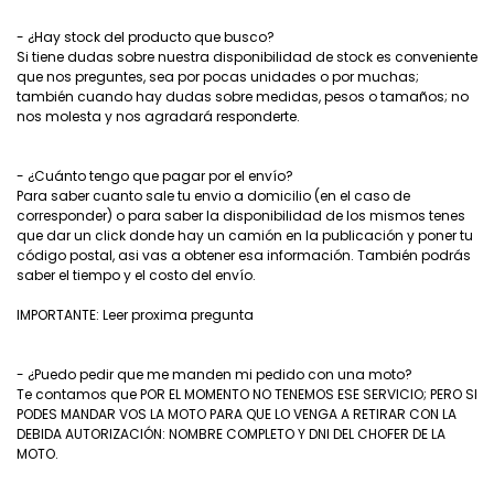
- ¿Hay stock del producto que busco?
Si tiene dudas sobre nuestra disponibilidad de stock es conveniente
que nos preguntes, sea por pocas unidades o por muchas;
también cuando hay dudas sobre medidas, pesos o tamaños; no
nos molesta y nos agradará responderte.
- ¿Cuánto tengo que pagar por el envío?
Para saber cuanto sale tu envio a domicilio (en el caso de
corresponder) o para saber la disponibilidad de los mismos tenes
que dar un click donde hay un camión en la publicación y poner tu
código postal, asi vas a obtener esa información. También podrás
saber el tiempo y el costo del envío.
IMPORTANTE: Leer proxima pregunta
- ¿Puedo pedir que me manden mi pedido con una moto?
Te contamos que POR EL MOMENTO NO TENEMOS ESE SERVICIO; PERO SI
PODES MANDAR VOS LA MOTO PARA QUE LO VENGA A RETIRAR CON LA
DEBIDA AUTORIZACIÓN: NOMBRE COMPLETO Y DNI DEL CHOFER DE LA
MOTO.