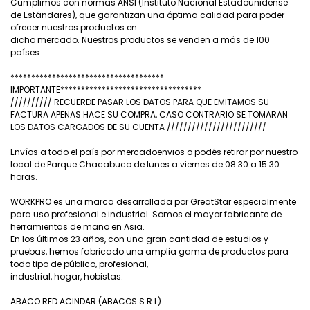
Cumplimos con normas ANSI (Instituto Nacional Estadounidense
de Estándares), que garantizan una óptima calidad para poder
ofrecer nuestros productos en
dicho mercado. Nuestros productos se venden a más de 100
países.
*************************************
IMPORTANTE**********************************
////////// RECUERDE PASAR LOS DATOS PARA QUE EMITAMOS SU
FACTURA APENAS HACE SU COMPRA, CASO CONTRARIO SE TOMARAN
LOS DATOS CARGADOS DE SU CUENTA ////////////////////////
Envíos a todo el país por mercadoenvios o podés retirar por nuestro
local de Parque Chacabuco de lunes a viernes de 08:30 a 15:30
horas.
WORKPRO es una marca desarrollada por GreatStar especialmente
para uso profesional e industrial. Somos el mayor fabricante de
herramientas de mano en Asia.
En los últimos 23 años, con una gran cantidad de estudios y
pruebas, hemos fabricado una amplia gama de productos para
todo tipo de público, profesional,
industrial, hogar, hobistas.
ABACO RED ACINDAR (ABACOS S.R.L)