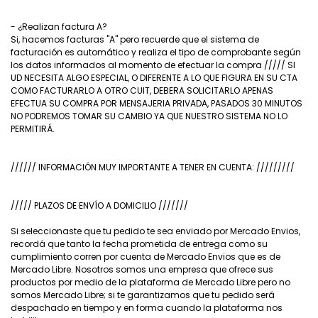
- ¿Realizan factura A?
Si, hacemos facturas "A" pero recuerde que el sistema de
facturación es automático y realiza el tipo de comprobante según
los datos informados al momento de efectuar la compra ///// SI
UD NECESITA ALGO ESPECIAL, O DIFERENTE A LO QUE FIGURA EN SU CTA
COMO FACTURARLO A OTRO CUIT, DEBERA SOLICITARLO APENAS
EFECTUA SU COMPRA POR MENSAJERIA PRIVADA, PASADOS 30 MINUTOS
NO PODREMOS TOMAR SU CAMBIO YA QUE NUESTRO SISTEMA NO LO
PERMITIRÁ.
////// INFORMACIÓN MUY IMPORTANTE A TENER EN CUENTA: /////////
///// PLAZOS DE ENVÍO A DOMICILIO ///////
Si seleccionaste que tu pedido te sea enviado por Mercado Envios,
recordá que tanto la fecha prometida de entrega como su
cumplimiento corren por cuenta de Mercado Envios que es de
Mercado Libre. Nosotros somos una empresa que ofrece sus
productos por medio de la plataforma de Mercado Libre pero no
somos Mercado Libre; si te garantizamos que tu pedido será
despachado en tiempo y en forma cuando la plataforma nos