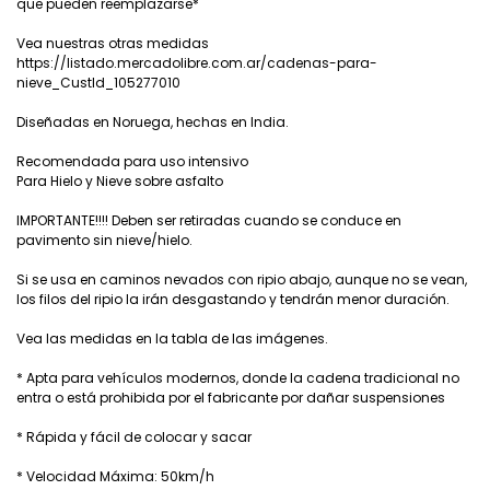
que pueden reemplazarse*
Vea nuestras otras medidas
https://listado.mercadolibre.com.ar/cadenas-para-
nieve_CustId_105277010
Diseñadas en Noruega, hechas en India.
Recomendada para uso intensivo
Para Hielo y Nieve sobre asfalto
IMPORTANTE!!!! Deben ser retiradas cuando se conduce en
pavimento sin nieve/hielo.
Si se usa en caminos nevados con ripio abajo, aunque no se vean,
los filos del ripio la irán desgastando y tendrán menor duración.
Vea las medidas en la tabla de las imágenes.
* Apta para vehículos modernos, donde la cadena tradicional no
entra o está prohibida por el fabricante por dañar suspensiones
* Rápida y fácil de colocar y sacar
* Velocidad Máxima: 50km/h