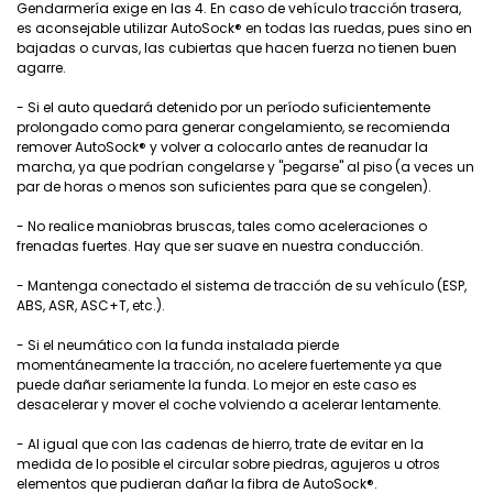
Gendarmería exige en las 4. En caso de vehículo tracción trasera,
es aconsejable utilizar AutoSock® en todas las ruedas, pues sino en
bajadas o curvas, las cubiertas que hacen fuerza no tienen buen
agarre.
- Si el auto quedará detenido por un período suficientemente
prolongado como para generar congelamiento, se recomienda
remover AutoSock® y volver a colocarlo antes de reanudar la
marcha, ya que podrían congelarse y "pegarse" al piso (a veces un
par de horas o menos son suficientes para que se congelen).
- No realice maniobras bruscas, tales como aceleraciones o
frenadas fuertes. Hay que ser suave en nuestra conducción.
- Mantenga conectado el sistema de tracción de su vehículo (ESP,
ABS, ASR, ASC+T, etc.).
- Si el neumático con la funda instalada pierde
momentáneamente la tracción, no acelere fuertemente ya que
puede dañar seriamente la funda. Lo mejor en este caso es
desacelerar y mover el coche volviendo a acelerar lentamente.
- Al igual que con las cadenas de hierro, trate de evitar en la
medida de lo posible el circular sobre piedras, agujeros u otros
elementos que pudieran dañar la fibra de AutoSock®.