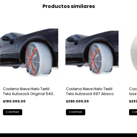
Productos similares
Cadena Nieve Hielo Textil
Cadena Nieve Hielo Textil
Cade
Tela Autosock Original 540
Tela Autosock 697 Abaco
Isse
600 605
Aba
$180.000,00
$260.000,00
$23
COMPRAR