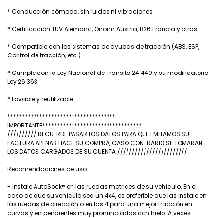
* Conducción cómoda, sin ruidos ni vibraciones
* Certificación TUV Alemana, Onorm Austria, B26 Francia y otras
* Compatible con los sistemas de ayudas de tracción (ABS, ESP,
Control de tracción, etc.)
* Cumple con la Ley Nacional de Tránsito 24.449 y su modificatoria
Ley 26.363
* Lavable y reutilizable
*************************************
IMPORTANTE**********************************
////////// RECUERDE PASAR LOS DATOS PARA QUE EMITAMOS SU
FACTURA APENAS HACE SU COMPRA, CASO CONTRARIO SE TOMARAN
LOS DATOS CARGADOS DE SU CUENTA ////////////////////////
Recomendaciones de uso:
- Instale AutoSock® en las ruedas motrices de su vehículo. En el
caso de que su vehículo sea un 4x4, es preferible que las instale en
las ruedas de dirección o en las 4 para una mejor tracción en
curvas y en pendientes muy pronunciadas con hielo. A veces