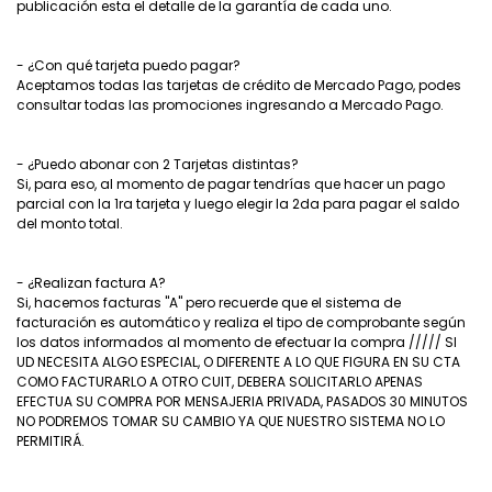
publicación esta el detalle de la garantía de cada uno.
- ¿Con qué tarjeta puedo pagar?
Aceptamos todas las tarjetas de crédito de Mercado Pago, podes
consultar todas las promociones ingresando a Mercado Pago.
- ¿Puedo abonar con 2 Tarjetas distintas?
Si, para eso, al momento de pagar tendrías que hacer un pago
parcial con la 1ra tarjeta y luego elegir la 2da para pagar el saldo
del monto total.
- ¿Realizan factura A?
Si, hacemos facturas "A" pero recuerde que el sistema de
facturación es automático y realiza el tipo de comprobante según
los datos informados al momento de efectuar la compra ///// SI
UD NECESITA ALGO ESPECIAL, O DIFERENTE A LO QUE FIGURA EN SU CTA
COMO FACTURARLO A OTRO CUIT, DEBERA SOLICITARLO APENAS
EFECTUA SU COMPRA POR MENSAJERIA PRIVADA, PASADOS 30 MINUTOS
NO PODREMOS TOMAR SU CAMBIO YA QUE NUESTRO SISTEMA NO LO
PERMITIRÁ.