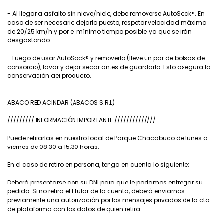
- Al llegar a asfalto sin nieve/hielo, debe removerse AutoSock®. En
caso de ser necesario dejarlo puesto, respetar velocidad máxima
de 20/25 km/h y por el mínimo tiempo posible, ya que se irán
desgastando.
- Luego de usar AutoSock® y removerlo (lleve un par de bolsas de
consorcio), lavar y dejar secar antes de guardarlo. Esto asegura la
conservación del producto.
ABACO RED ACINDAR (ABACOS S.R.L)
///////// INFORMACIÓN IMPORTANTE //////////////
Puede retirarlas en nuestro local de Parque Chacabuco de lunes a
viernes de 08:30 a 15:30 horas.
En el caso de retiro en persona, tenga en cuenta lo siguiente:
Deberá presentarse con su DNI para que le podamos entregar su
pedido. Si no retira el titular de la cuenta, deberá enviarnos
previamente una autorización por los mensajes privados de la cta
de plataforma con los datos de quien retira