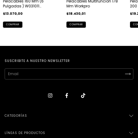
Pelacables 160 Mm (6
Pelacables Multifunción 178
Pela
Pulgadas ) W031011
Mm Workpro
200
Workpro
Aba
$13.070,00
$18.430,01
$19.
SUSCRIBITE A NUESTRO NEWSLETTER
CATEGORÍAS
LÍNEAS DE PRODUCTOS