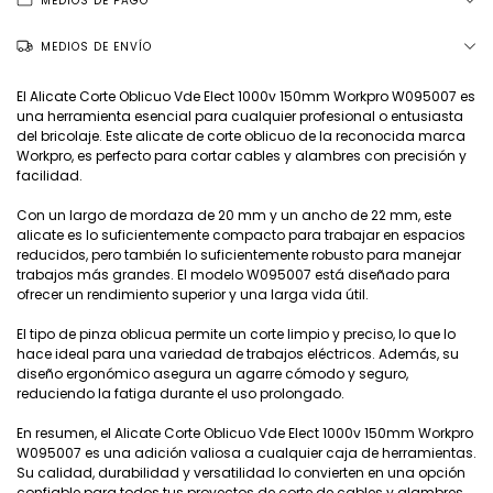
MEDIOS DE PAGO
MEDIOS DE ENVÍO
El Alicate Corte Oblicuo Vde Elect 1000v 150mm Workpro W095007 es
una herramienta esencial para cualquier profesional o entusiasta
del bricolaje. Este alicate de corte oblicuo de la reconocida marca
Workpro, es perfecto para cortar cables y alambres con precisión y
facilidad.
Con un largo de mordaza de 20 mm y un ancho de 22 mm, este
alicate es lo suficientemente compacto para trabajar en espacios
reducidos, pero también lo suficientemente robusto para manejar
trabajos más grandes. El modelo W095007 está diseñado para
ofrecer un rendimiento superior y una larga vida útil.
El tipo de pinza oblicua permite un corte limpio y preciso, lo que lo
hace ideal para una variedad de trabajos eléctricos. Además, su
diseño ergonómico asegura un agarre cómodo y seguro,
reduciendo la fatiga durante el uso prolongado.
En resumen, el Alicate Corte Oblicuo Vde Elect 1000v 150mm Workpro
W095007 es una adición valiosa a cualquier caja de herramientas.
Su calidad, durabilidad y versatilidad lo convierten en una opción
confiable para todos tus proyectos de corte de cables y alambres.